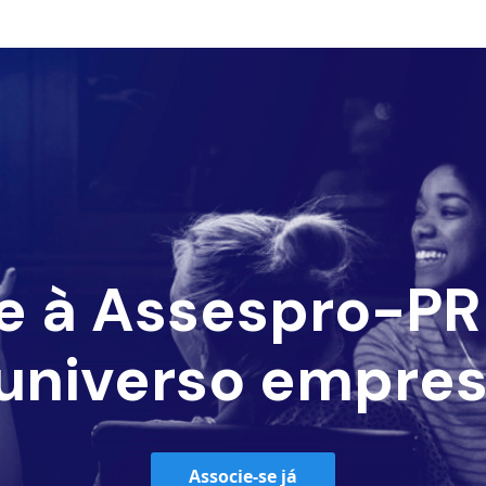
e à Assespro-PR 
universo empres
Associe-se já