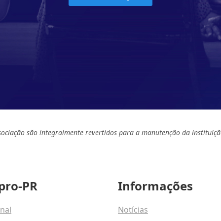
sociação são integralmente revertidos para a manutenção da instituiçã
pro-PR
Informações
onal
Notícias