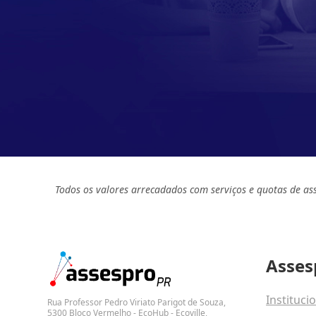
Todos os valores arrecadados com serviços e quotas de as
Asses
Instituci
Rua Professor Pedro Viriato Parigot de Souza,
5300 Bloco Vermelho - EcoHub - Ecoville,