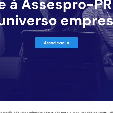
e à Assespro-PR 
universo empres
Associe-se já
sociação são integralmente revertidos para a manutenção da instituiçã