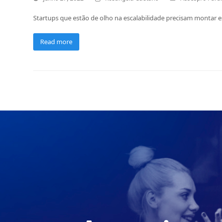
Startups que estão de olho na escalabilidade precisam montar e
Read more