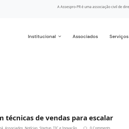
A Assespro-PR é uma associação civil de dire
Institucional
Associados
Serviço
m técnicas de vendas para escalar
ná
,
Associados
,
Notícias
,
Startup
,
TIC e Inovação
0 Comments