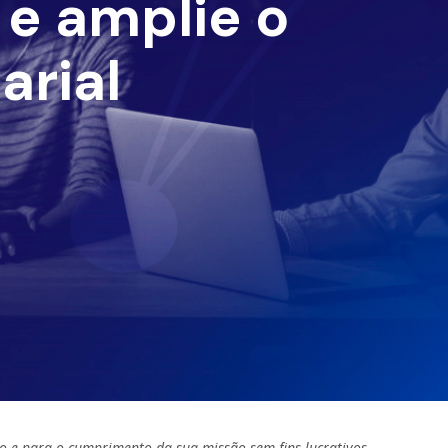
e amplie o
arial
o e para o cumprimento da sua missão sem fins lucrativos.