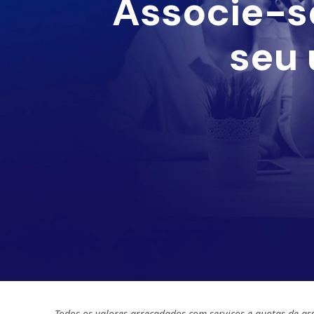
Associe-s
seu 
Todos os valores arrecadados com serviços e quotas de as