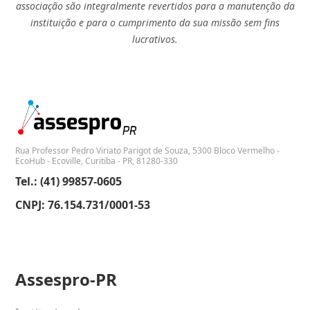
associação são integralmente revertidos para a manutenção da
instituição e para o cumprimento da sua missão sem fins
lucrativos.
Rua Professor Pedro Viriato Parigot de Souza, 5300 Bloco Vermelho -
EcoHub - Ecoville, Curitiba - PR, 81280-330
Tel.: (41) 99857-0605
CNPJ: 76.154.731/0001-53
Assespro-PR