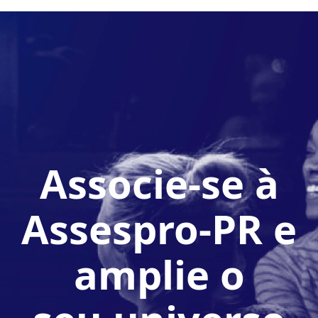
Associe-se à
Assespro-PR e
amplie o