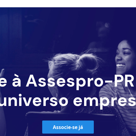
e à Assespro-PR 
universo empres
Associe-se já