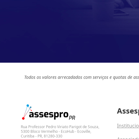
Todos os valores arrecadados com serviços e quotas de as
Asses
Instituci
Rua Professor Pedro Viriato Parigot de Souza,
5300 Bloco Vermelho - EcoHub - Ecoville,
Curitiba - PR, 81280-330