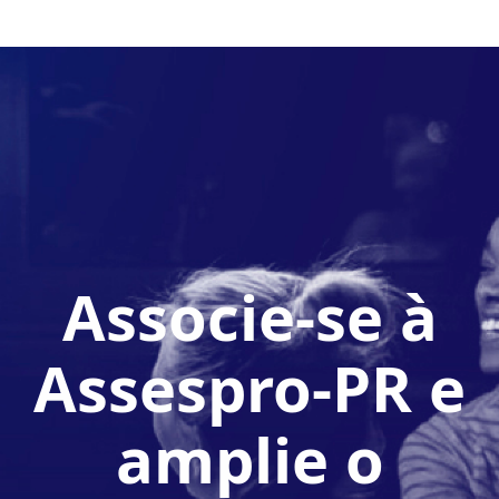
Associe-se à
Assespro-PR e
amplie o