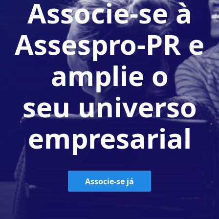
Associe-se à
Assespro-PR e
amplie o
seu universo
empresarial
Associe-se já