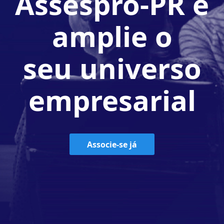
Assespro-PR e
amplie o
seu universo
empresarial
Associe-se já