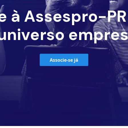
e à Assespro-PR 
universo empres
Associe-se já