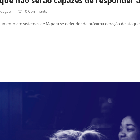
ue não serão capazes de responder 
ovação
0 Comments
timento em sistemas de IA para se defender da próxima geração de ataques