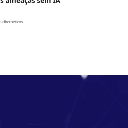
às ameaças sem IA
 cibernéticos.