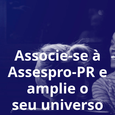
Associe-se à
Assespro-PR e
amplie o
seu universo