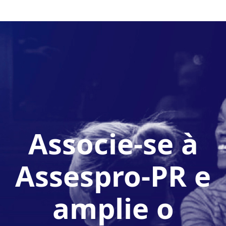
Associe-se à
Assespro-PR e
amplie o