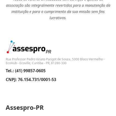
associação são integralmente revertidos para a manutenção da
instituição e para o cumprimento da sua missão sem fins
lucrativos.
Rua Professor Pedro Viriato Parigot de Souza, 5300 Bloco Vermelho -
EcoHub - Ecoville, Curitiba - PR, 81280-330
Tel.: (41) 99857-0605
CNPJ: 76.154.731/0001-53
Assespro-PR