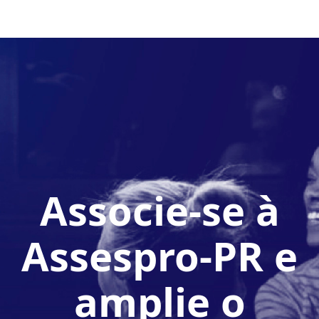
Associe-se à
Assespro-PR e
amplie o