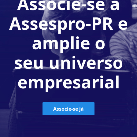
Associe-se à
Assespro-PR e
amplie o
seu universo
empresarial
Associe-se já