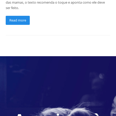
das mamas, o texto recomenda o toque e aponta como ele deve
ser feito.
Read more