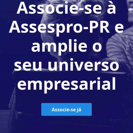
Associe-se à
Assespro-PR e
amplie o
seu universo
empresarial
Associe-se já