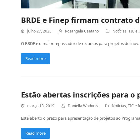
BRDE e Finep firmam contrato d
julho 27, 2023
Rosangela Caetano
Notícias
,
TIC e 
O BRDE é o maior repassador de recursos para projetos de inova
Read more
Estão abertas inscrições para o
março 13, 2019
Daniella Wodonis
Notícias
,
TIC e 
Está aberto o prazo para apresentação de projetos ao Programa
Read more