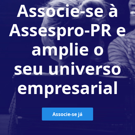
Associe-se à
Assespro-PR e
amplie o
seu universo
empresarial
Associe-se já