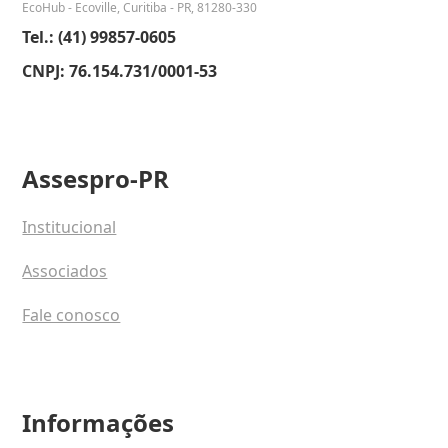
EcoHub - Ecoville, Curitiba - PR, 81280-330
Tel.: (41) 99857-0605
CNPJ: 76.154.731/0001-53
Assespro-PR
Institucional
Associados
Fale conosco
Informações