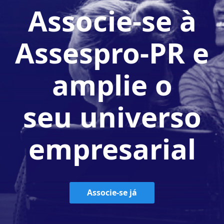
Associe-se à
Assespro-PR e
amplie o
seu universo
empresarial
Associe-se já