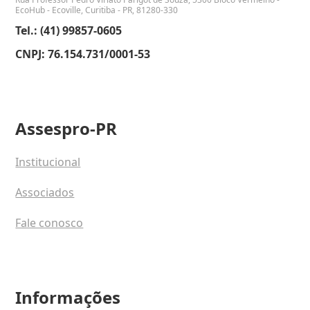
EcoHub - Ecoville, Curitiba - PR, 81280-330
Tel.: (41) 99857-0605
CNPJ: 76.154.731/0001-53
Assespro-PR
Institucional
Associados
Fale conosco
Informações