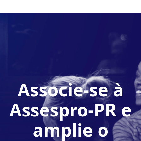
Associe-se à
Assespro-PR e
amplie o