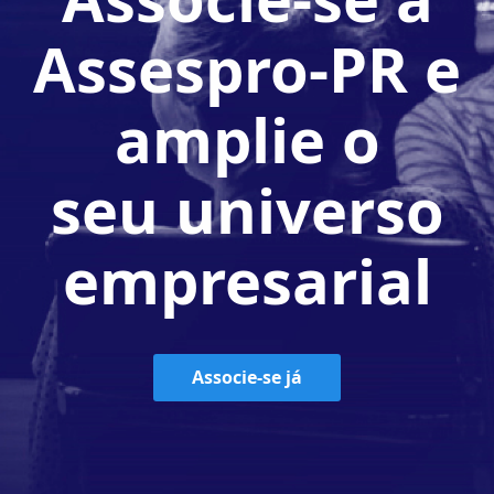
Assespro-PR e
amplie o
seu universo
empresarial
Associe-se já