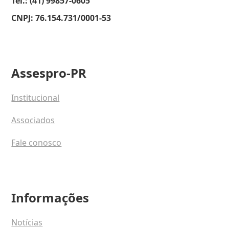
Tel.: (41) 99857-0605
CNPJ: 76.154.731/0001-53
Assespro-PR
Institucional
Associados
Fale conosco
Informações
Notícias