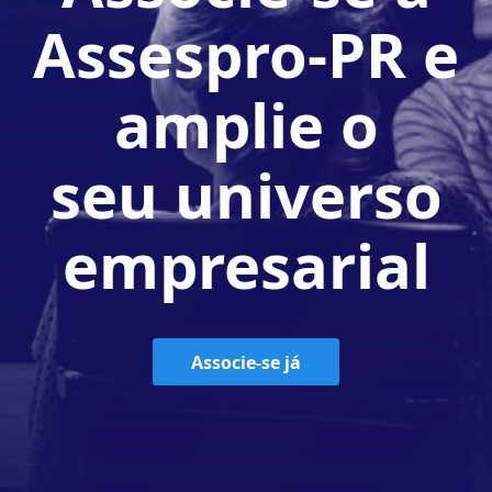
Assespro-PR e
amplie o
seu universo
empresarial
Associe-se já