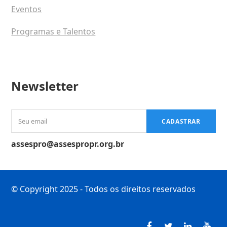
Eventos
Programas e Talentos
Newsletter
Seu
CADASTRAR
email
assespro@assespropr.org.br
© Copyright 2025 - Todos os direitos reservados
Facebook
Twitter
LinkedI
You