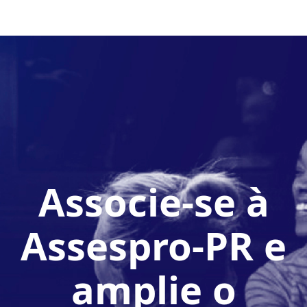
Associe-se à
Assespro-PR e
amplie o