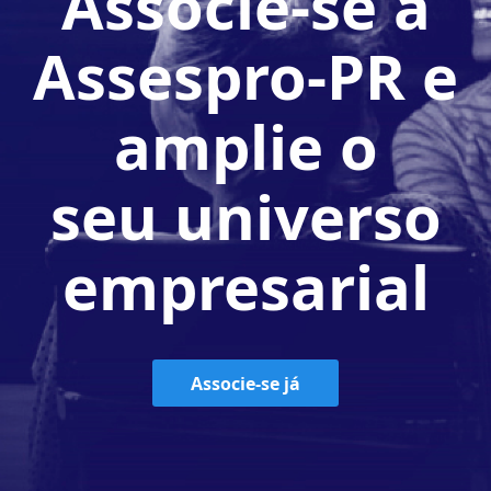
Associe-se à
Assespro-PR e
amplie o
seu universo
empresarial
Associe-se já