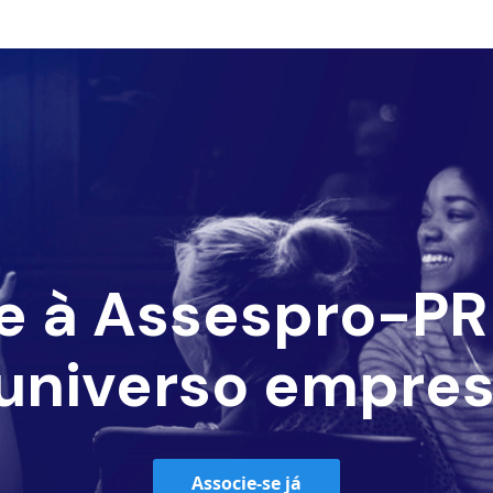
e à Assespro-PR 
universo empres
Associe-se já