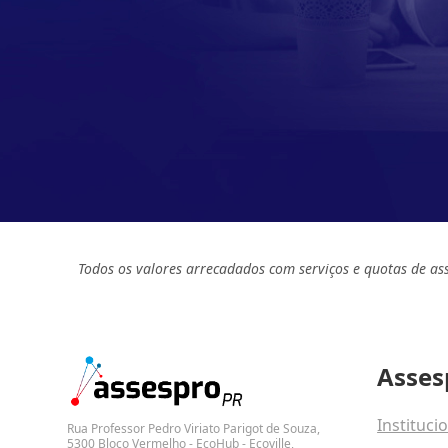
Todos os valores arrecadados com serviços e quotas de as
Asses
Instituci
Rua Professor Pedro Viriato Parigot de Souza,
5300 Bloco Vermelho - EcoHub - Ecoville,