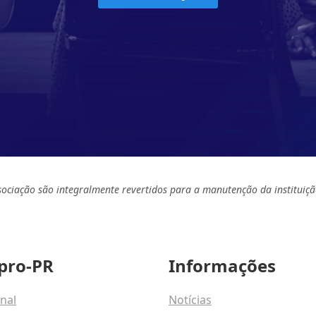
sociação são integralmente revertidos para a manutenção da instituiçã
pro-PR
Informações
onal
Notícias