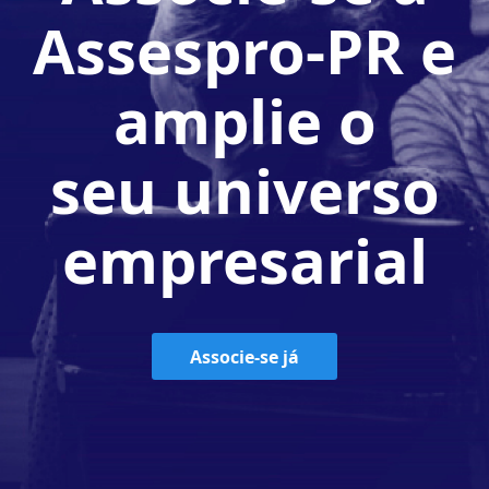
Assespro-PR e
amplie o
seu universo
empresarial
Associe-se já