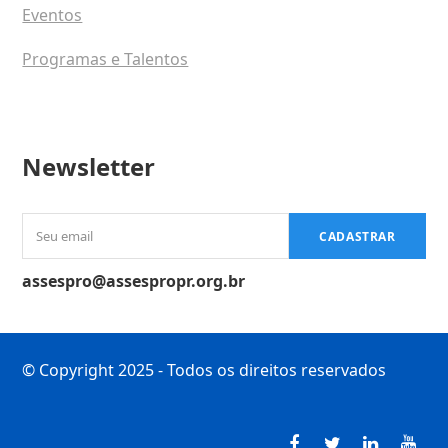
Eventos
Programas e Talentos
Newsletter
Seu
CADASTRAR
email
assespro@assespropr.org.br
© Copyright 2025 - Todos os direitos reservados
Facebook
Twitter
LinkedI
You