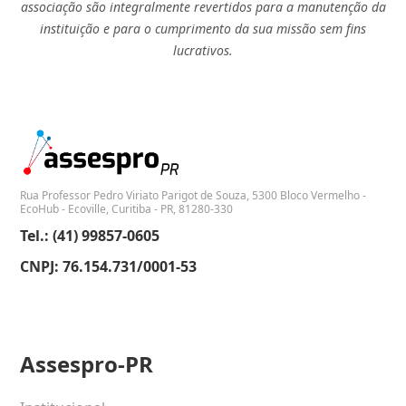
associação são integralmente revertidos para a manutenção da
instituição e para o cumprimento da sua missão sem fins
lucrativos.
Rua Professor Pedro Viriato Parigot de Souza, 5300 Bloco Vermelho -
EcoHub - Ecoville, Curitiba - PR, 81280-330
Tel.: (41) 99857-0605
CNPJ: 76.154.731/0001-53
Assespro-PR